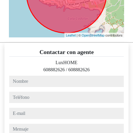
Leaflet
| ©
OpenStreetMap
contributors
Contactar con agente
LuxHOME
608882626
/
608882626
nombre
teléfono
e-mail
mensaje