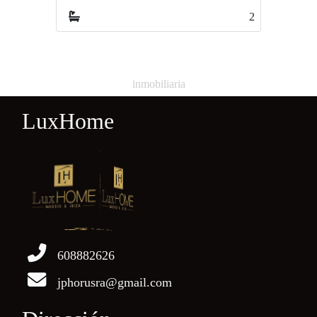
2
1
inmobiliaria
LuxHome
608882626
jphorusra@gmail.com