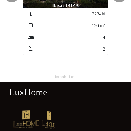
Ibiza / IBIZA
Ibiza / IBIZA
323-lhi
8614
2
2
120
m
280
m
4
3
2
2
inmobiliaria
LuxHome