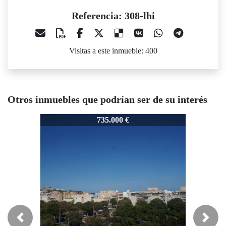
Referencia: 308-lhi
Visitas a este inmueble: 400
Otros inmuebles que podrían ser de su interés
08-lhi
308-lhi
308-lhi
735.000 €
798.000 €
Previous
Next