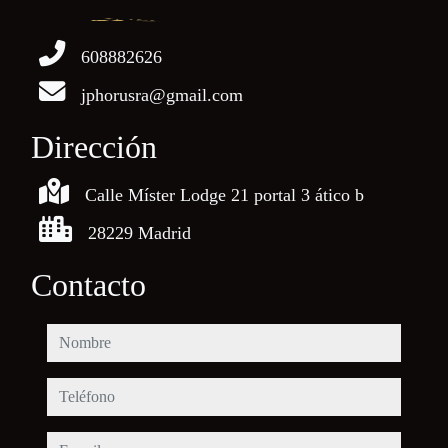
608882626
jphorusra@gmail.com
Dirección
Calle Míster Lodge 21 portal 3 ático b
28229 Madrid
Contacto
nombre
teléfono
e-mail