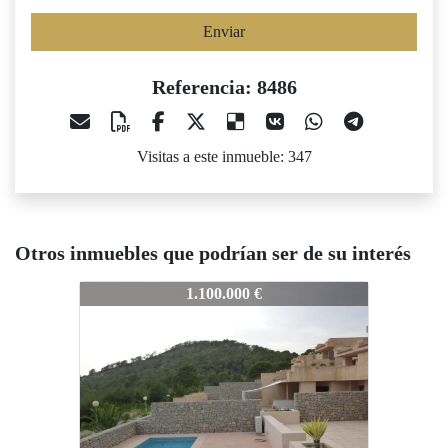
Enviar
Referencia: 8486
Visitas a este inmueble: 347
Otros inmuebles que podrían ser de su interés
86
8486
8486
1.100.000 €
1.475.000 €