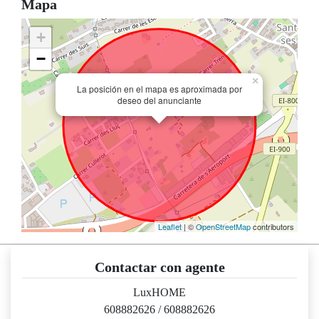
Mapa
+
−
×
La posición en el mapa es aproximada por
deseo del anunciante
Leaflet
| ©
OpenStreetMap
contributors
Contactar con agente
LuxHOME
608882626
/
608882626