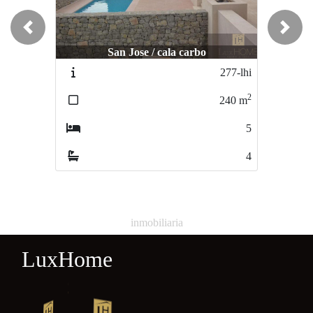
Previous
Next
San Jose / cala carbo
Santa Eulalia del Río / JESUS
Santa
277-lhi
6733
2
2
240
m
300
m
5
4
4
4
inmobiliaria
LuxHome