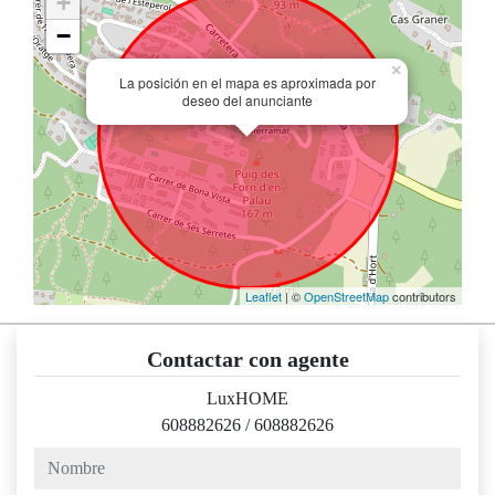
+
−
×
La posición en el mapa es aproximada por
deseo del anunciante
Leaflet
| ©
OpenStreetMap
contributors
Contactar con agente
LuxHOME
608882626
/
608882626
nombre