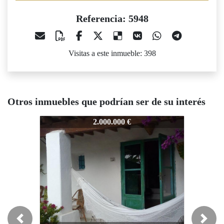
Referencia: 5948
Visitas a este inmueble: 398
Otros inmuebles que podrían ser de su interés
5948
5948
2.000.000 €
3.280.000 €
Previous
Next