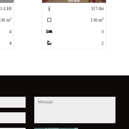
tarida
1-LHI
317-lhi
2
2
230
m
130
m
4
3
4
2
mensaje