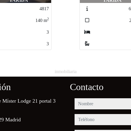
TARIDA
TARIDA
4817
6
2
140
m
3
3
inmobiliaria
ión
Contacto
e Míster Lodge 21 portal 3
nombre
teléfono
29 Madrid