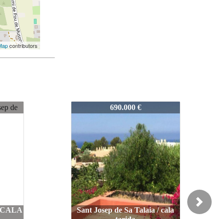
Map
contributors
7067
690.000 €
Next
 / CALA
Sant Josep de Sa Talaia / cala