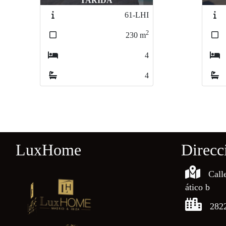
TARIDA
61-LHI
2
230
m
4
4
LuxHome
Direcc
Call
ático b
282