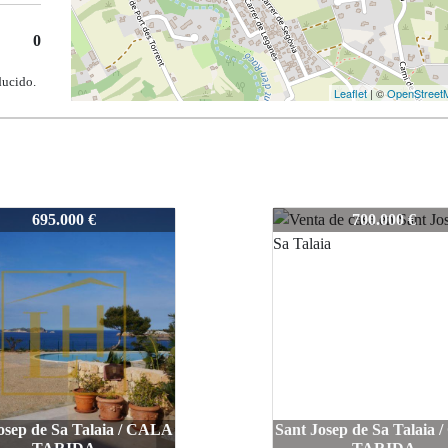
0
ducido.
Leaflet
| ©
OpenStreet
7067
695.000 €
700.000 €
osep de Sa Talaia / CALA
Sant Josep de Sa Talaia