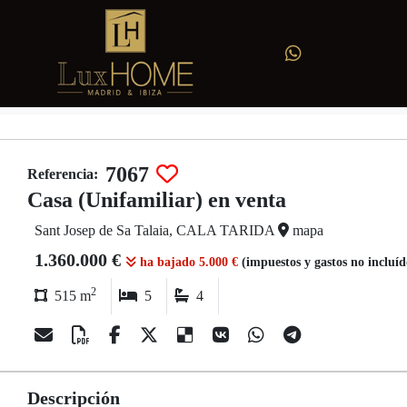
7067
Referencia:
Casa (Unifamiliar) en venta
Sant Josep de Sa Talaia, CALA TARIDA
mapa
1.360.000 €
ha bajado 5.000 €
(impuestos y gastos no incluí
2
515 m
5
4
Descripción