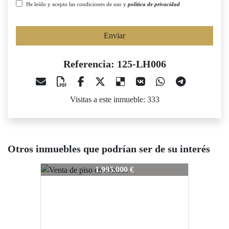
He leído y acepto las condiciones de uso y
política de privacidad
Enviar
Referencia: 125-LH006
Visitas a este inmueble: 333
Otros inmuebles que podrían ser de su interés
125-LH006
125-LH006
1.995.000 €
1.950.000 €