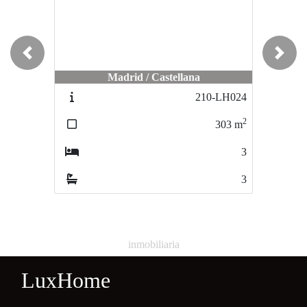
Previous
Next
Madrid / Castellana
Madrid / Castellana
210-LH024
211-LH02
2
303
m
286
m
3
3
inmobiliaria
LuxHome