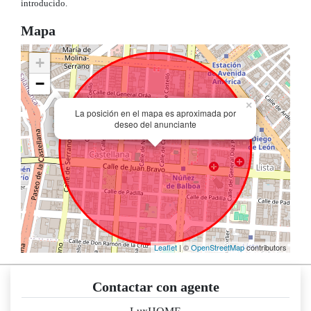
introducido.
Mapa
+
−
×
La posición en el mapa es aproximada por
deseo del anunciante
Leaflet
| ©
OpenStreetMap
contributors
Contactar con agente