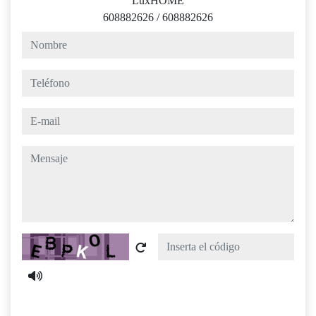
LuxHOME
608882626
/
608882626
nombre
teléfono
e-mail
mensaje
Captcha