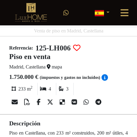
Venta de piso en Madrid, Castellana
125-LH006
Referencia:
Piso en venta
Madrid, Castellana
mapa
1.750.000 €
(impuestos y gastos no incluídos)
2
233 m
4
3
Descripción
Piso en Castellana, con 233 m² construidos, 200 m² útiles, 4