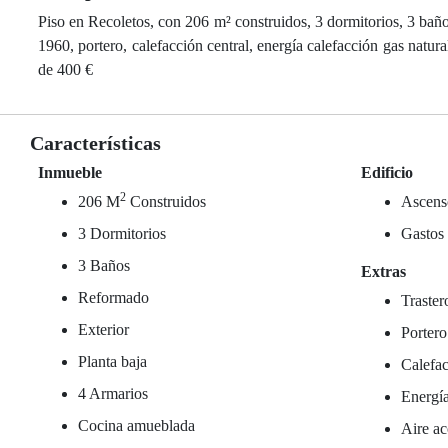
Piso en Recoletos, con 206 m² construidos, 3 dormitorios, 3 baños
1960, portero, calefacción central, energía calefacción gas natur
de 400 €
Características
Inmueble
Edificio
2
206 M
Construidos
Ascens
3 Dormitorios
Gastos
3 Baños
Extras
Reformado
Traster
Exterior
Portero
Planta baja
Calefac
4 Armarios
Energía
Cocina amueblada
Aire ac