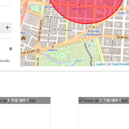
0
ducido.
Leaflet
| ©
OpenStreet
LH023
212-LH023
1.950.000 €
2.550.000 €