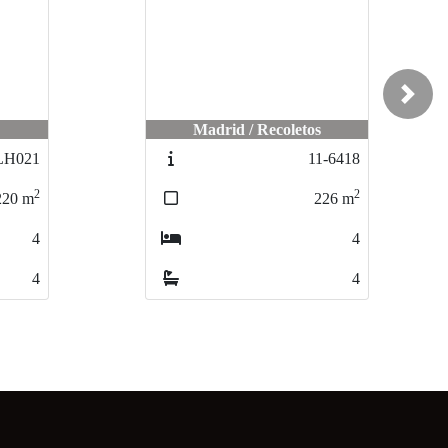
Next
s
Madrid / Recoletos
LH021
11-6418
2
2
220
m
226
m
4
4
4
4