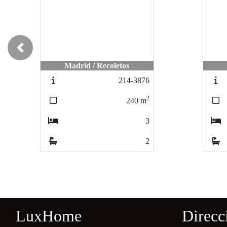
Previous
Madrid / Recoletos
214-3876
2
240
m
3
2
LuxHome
Direcc