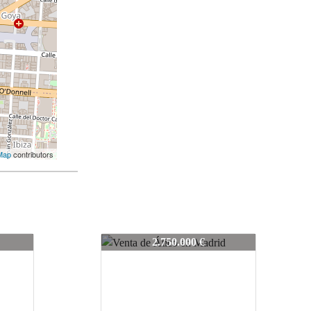
Map
contributors
212-LH023
2.750.000 €