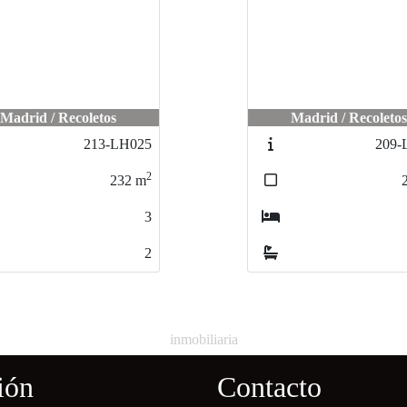
Madrid / Recoletos
Madrid / Recoleto
213-LH025
209-
2
232
m
3
2
inmobiliaria
ión
Contacto