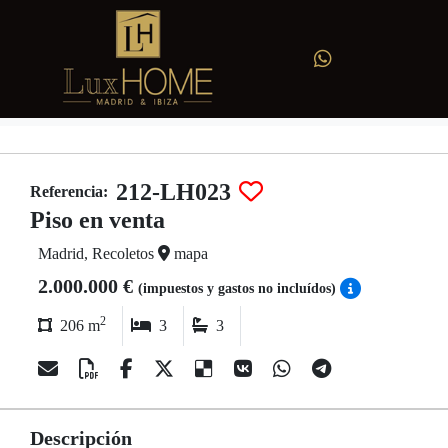
212-LH023
Referencia:
Piso en venta
Madrid, Recoletos
mapa
2.000.000 €
(impuestos y gastos no incluídos)
2
206 m
3
3
Descripción