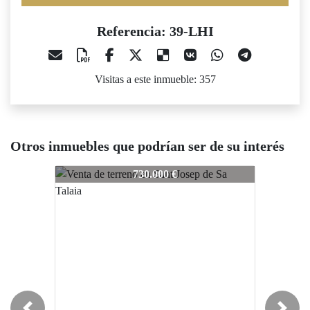
Referencia: 39-LHI
Visitas a este inmueble: 357
Otros inmuebles que podrían ser de su interés
39-LHI
39-LHI
730.000 €
850.000 €