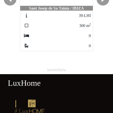
Previous
Next
Sant Josep de Sa Talaia / IBIZA
Ibiza / IBIZA
39-LHI
32-L
2
300
m
700
0
0
inmobiliaria
LuxHome