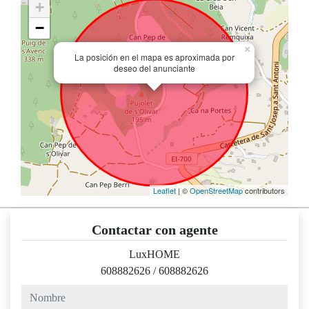
+
−
×
La posición en el mapa es aproximada por
deseo del anunciante
Leaflet
| ©
OpenStreetMap
contributors
Contactar con agente
LuxHOME
608882626
/
608882626
nombre