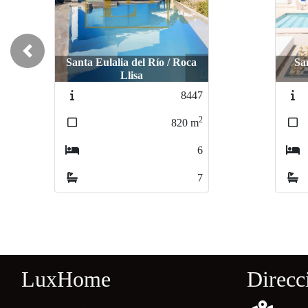
Previous
Sant Josep de Sa Talaia /
ESCUBELLS
S
4086
2
550
m
6
8
LuxHome
Direcc