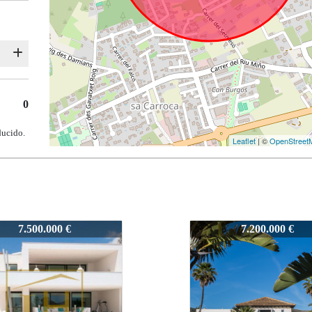
0
ducido.
Leaflet
| ©
OpenStreet
7285
7.200.000 €
12.000.000 €