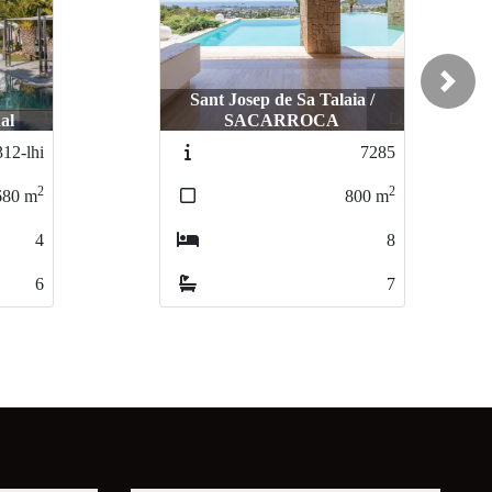
Next
ia /
Sant Joan de Labritja / SANT
MIQUEL DE BALANZAT
7285
4004
2
2
800
m
730
m
8
8
7
9