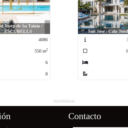
Sant Josep de Sa Tala
an Jose / Cala Jondal
SACARROCA
312-lhi
2
680
m
4
6
inmobiliaria
ión
Contacto