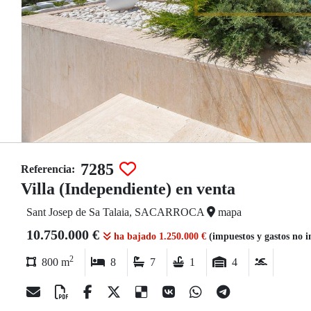
7285
Referencia:
Villa (Independiente) en venta
Sant Josep de Sa Talaia, SACARROCA
mapa
10.750.000 €
ha bajado 1.250.000 €
(impuestos y gastos no i
2
800 m
8
7
1
4