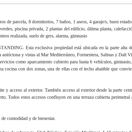
 parcela, 8 dormitorios, 7 baños, 1 aseos, 4 garaje/s, buen estado, 
verdes, piscina privada, 2 plantas del edificio, última planta, calefacci
istros realizada, suelo de gres, alarma, gimnasio
 Esta exclusiva propiedad está ubicada en la parte alta de
 autóctona y vistas al Mar Mediterráneo, Formentera, Salinas y Dalt Vi
ervicios como aparcamiento cubierto para hasta 6 vehículos, gimnasio,
una cocina con dos zonas, una de ellas con el techo abatible que convier
ite y acceso al exterior. También acceso al exterior desde la parte cent
erto. Todos estos accesos confluyen en una terraza cubierta perimetral a
n de comodidad y de bienestar.