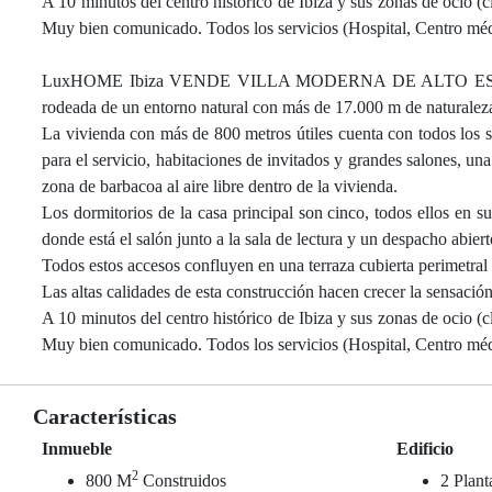
A 10 minutos del centro histórico de Ibiza y sus zonas de ocio (
Muy bien comunicado. Todos los servicios (Hospital, Centro médi
LuxHOME Ibiza VENDE VILLA MODERNA DE ALTO ESTANDING.
rodeada de un entorno natural con más de 17.000 m de naturaleza
La vivienda con más de 800 metros útiles cuenta con todos los s
para el servicio, habitaciones de invitados y grandes salones, un
zona de barbacoa al aire libre dentro de la vivienda.
Los dormitorios de la casa principal son cinco, todos ellos en su
donde está el salón junto a la sala de lectura y un despacho abiert
Todos estos accesos confluyen en una terraza cubierta perimetral a
Las altas calidades de esta construcción hacen crecer la sensació
A 10 minutos del centro histórico de Ibiza y sus zonas de ocio (
Muy bien comunicado. Todos los servicios (Hospital, Centro médi
Características
Inmueble
Edificio
2
800 M
Construidos
2 Plant