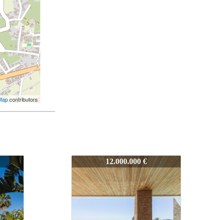
Map
contributors
7285
5.900.000 €