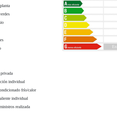
planta
verdes
io
es
En
o
 privada
ción individual
ondicionado frío/calor
liente individual
ministros realizada
a