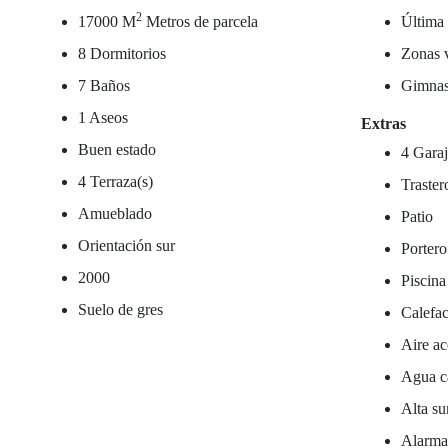
2
17000 M
Metros de parcela
Última 
8 Dormitorios
Zonas 
7 Baños
Gimnas
1 Aseos
Extras
Buen estado
4 Garaj
4 Terraza(s)
Traster
Amueblado
Patio
Orientación sur
Portero
2000
Piscina
Suelo de gres
Calefac
Aire ac
Agua ca
Alta su
Alarm