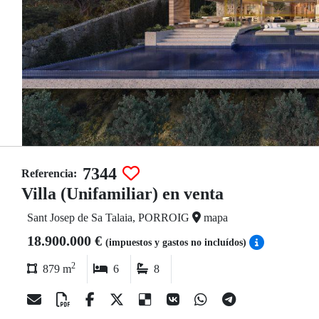
7344
Referencia:
Villa (Unifamiliar) en venta
Sant Josep de Sa Talaia, PORROIG
mapa
18.900.000 €
(impuestos y gastos no incluídos)
2
879 m
6
8