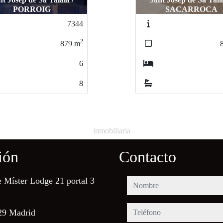
SACARROCA
SACARROCA
SACARROC
7285
7285
2
2
800
800
m
m
8
8
7
7
inmobiliaria
ión
Contacto
e Míster Lodge 21 portal 3
nombre
teléfono
29 Madrid