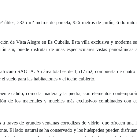
útiles, 2325 m² metros de parcela, 926 metros de jardín, 6 dormitor
ación de Vista Alegre en Es Cubells. Esta villa exclusiva y moderna se
ción sur, puede disfrutar de unas espectaculares vistas panorámicas 
udafricano SAOTA. Su área total es de 1,517 m2, compuesta de cuatro n
 el suelo para las habitaciones y el techo cubierto.
biente cálido, como la madera y la piedra, con elementos contempor
ción de los materiales y muebles más exclusivos combinados con co
as a través de grandes ventanas corredizas de vidrio, que ofrecen una 
onte. El lado natural se ha conservado y los huéspedes pueden disfrutar 