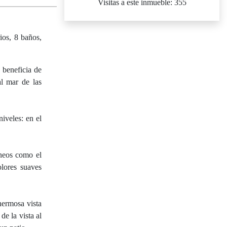
Visitas a este inmueble: 355
ios, 8 baños,
 beneficia de
al mar de las
iveles: en el
áneos como el
lores suaves
hermosa vista
de la vista al