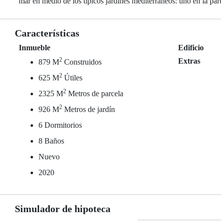
mar en medio de los típicos jardines mediterráneos: uno en la parte
Características
Inmueble
Edificio
2
Extras
879 M
Construidos
2
625 M
Útiles
2
2325 M
Metros de parcela
2
926 M
Metros de jardín
6 Dormitorios
8 Baños
Nuevo
2020
Simulador de hipoteca