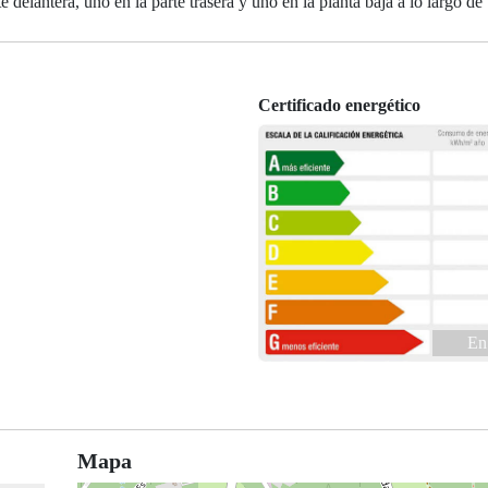
 delantera, uno en la parte trasera y uno en la planta baja a lo largo de 
Certificado energético
En
Mapa