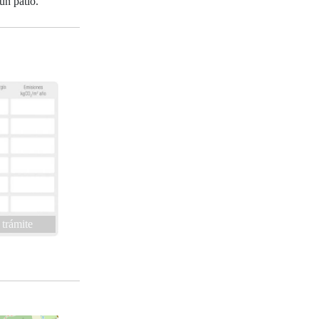
un patio.
 trámite