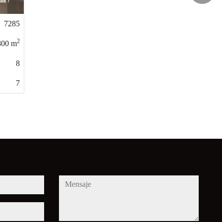
A
7285
2
800
m
8
7
mensaje