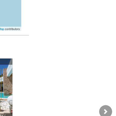
Map
contributors
Next
laia /