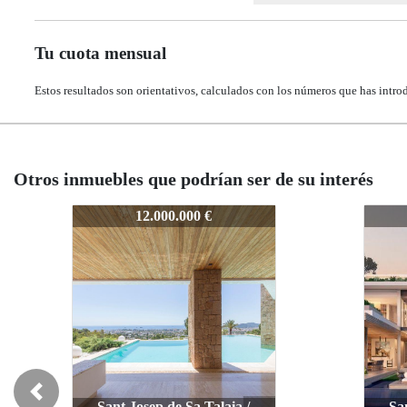
Tu cuota mensual
Estos resultados son orientativos, calculados con los números que has intro
Otros inmuebles que podrían ser de su interés
7344
7344
734
734
18.900.000 €
18.900.000 €
Previous
Sant Josep de Sa Talaia /
Sant Josep de Sa Talaia /
S